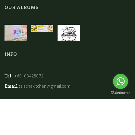
OUR ALBUMS
INFO
Tel :
+60103425872
Email :
sischakitchen@gmail.com
2026 © Sischa Kitchen.powered By
Instaweb.my