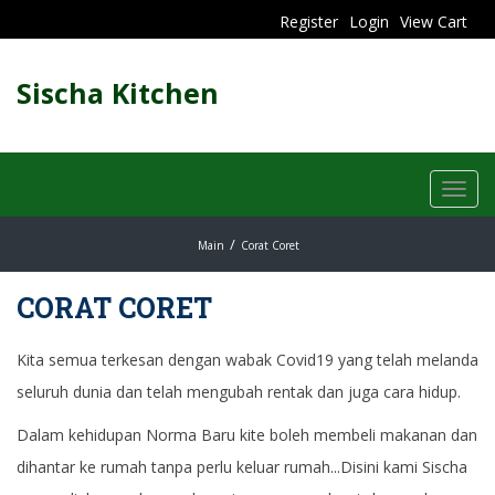
Register
Login
View Cart
Sischa Kitchen
Toggl
navig
Main
Corat Coret
CORAT CORET
Kita semua terkesan dengan wabak Covid19 yang telah melanda
seluruh dunia dan telah mengubah rentak dan juga cara hidup.
Dalam kehidupan Norma Baru kite boleh membeli makanan dan
dihantar ke rumah tanpa perlu keluar rumah...Disini kami Sischa