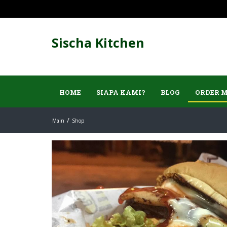
Sischa Kitchen
HOME
SIAPA KAMI?
BLOG
ORDER 
Main
Shop