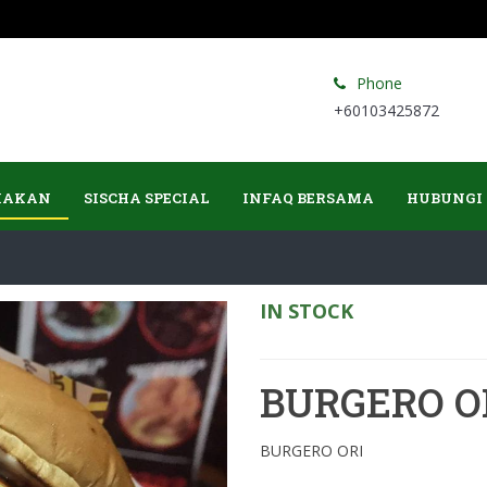
Phone
+60103425872
MAKAN
SISCHA SPECIAL
INFAQ BERSAMA
HUBUNGI
IN STOCK
BURGERO O
BURGERO ORI