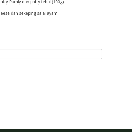
tty Ramly dan patty tebal (100g).
eese dan sekeping salai ayam.