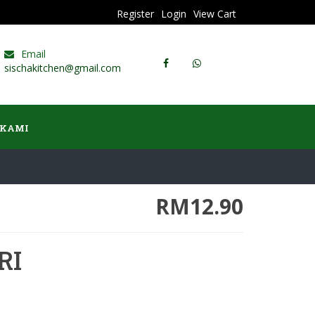
Register
Login
View Cart
Email
sischakitchen@gmail.com
 KAMI
RM12.90
RI